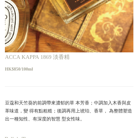
ACCA KAPPA 1869 淡香精
HK$850/100ml
豆蔻和天竺葵的前調帶來濃郁的草 本芳香；中調加入木香與皮
革味道，變 得有點粗糙；後調再用上琥珀、香草， 為整體塑造
出一種知性、有深度的智慧 型女性味。