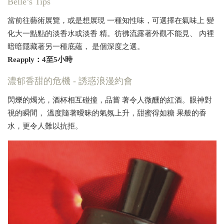
Belle’s Tips
當前往藝術展覽，或是想展現 一種知性味，可選擇在氣味上 變
化大一點點的淡香水或淡香 精。彷彿流露著外觀不能見、 內裡
暗暗隱藏著另一種底蘊， 是個深度之選。
Reapply：4至5小時
濃郁香甜的危機 - 誘惑浪漫約會
閃爍的燭光，酒杯相互碰撞，品嘗 著令人微醺的紅酒。眼神對
視的瞬間， 溫度隨著曖昧的氣氛上升，甜蜜得如糖 果般的香
水，更令人難以抗拒。