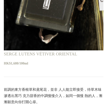
SERGE LUTENS VÉTIVER ORIENTAL
HK$1,680/100ml
前調的東方香根草和鳶尾花，並非 人人能立即接受，待草木味
滲透出黑巧 克力甜香的中調慢慢介入，如同一個慢 熱的人，漸
漸願意向你打開心扉。