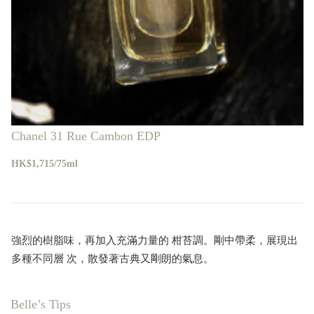
Chanel 31 Rue Cambon EDP
HK$1,715/75ml
強烈的樹脂味，再加入充滿力量的 柑苔調。剛中帶柔，展現出
多種不同層 次，散發著古典又剛朗的氣息。
Belle’s Tips