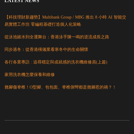
LATEST NEWS
【科技理財新趨勢】Multibank Group / MBG 推出 8 小時 AI 智能交
易實體工作坊 零編程基礎打造個人化策略
從泳池嬉水到全運舞台：香港泳手陳一鳴的逆流成長之路
同步過冬：從香港殯儀業看寒冬中的生命關懷
各行各業專訪 : 追尋穩定與成就感的洗衣機維修員(上篇)
家用洗衣機怎麼保養和維修
翹腳傷脊椎！O型腳、包包面、脊椎側彎都是翹腳惹的禍？！