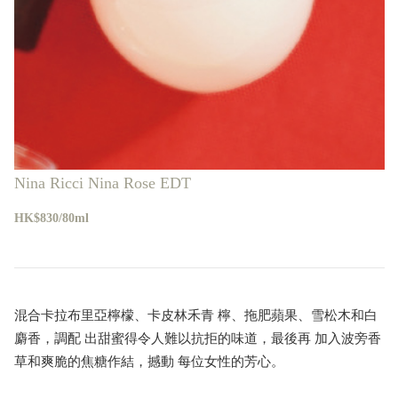
Nina Ricci Nina Rose EDT
HK$830/80ml
混合卡拉布里亞檸檬、卡皮林禾青 檸、拖肥蘋果、雪松木和白
麝香，調配 出甜蜜得令人難以抗拒的味道，最後再 加入波旁香
草和爽脆的焦糖作結，撼動 每位女性的芳心。