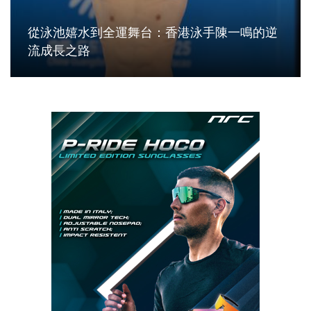
從泳池嬉水到全運舞台：香港泳手陳一鳴的逆
流成長之路