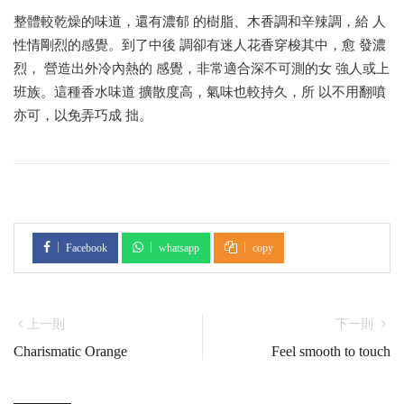
整體較乾燥的味道，還有濃郁 的樹脂、木香調和辛辣調，給 人
性情剛烈的感覺。到了中後 調卻有迷人花香穿梭其中，愈 發濃
烈， 營造出外冷內熱的 感覺，非常適合深不可測的女 強人或上
班族。這種香水味道 擴散度高，氣味也較持久，所 以不用翻噴
亦可，以免弄巧成 拙。
Facebook
whatsapp
copy
上一則
下一則
Charismatic Orange
Feel smooth to touch