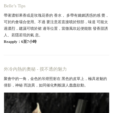
Belle’s Tips
帶著濃郁果香或是玫瑰花香的 香水， 多帶有嬌媚誘惑的感 覺，
可於約會場合使用。不過 要注意若直接噴於頸部，味道 可能太
過濃烈，建議可噴於裙 邊等位置，當微風吹起便能散 發香甜誘
人、若隱若現的氣 息。
Reapply：6至7小時
外冷內熱的奧秘 - 摸不透的魅力
聚會中的一角，金色的吊燈照射在 黑色的皮草上，極具迷魅的
倩影，神秘 而詭異，如同催化劑般讓人蠢蠢欲動。