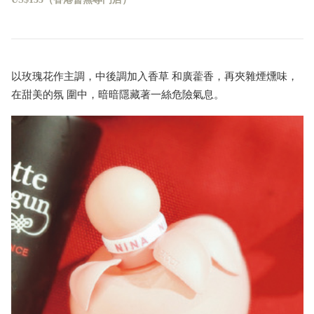
以玫瑰花作主調，中後調加入香草 和廣藿香，再夾雜煙燻味，
在甜美的氛 圍中，暗暗隱藏著一絲危險氣息。