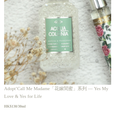
Adopt’Call Me Madame「花嫁閨蜜」系列 — Yes My
Love & Yes for Life
HK$130/30ml