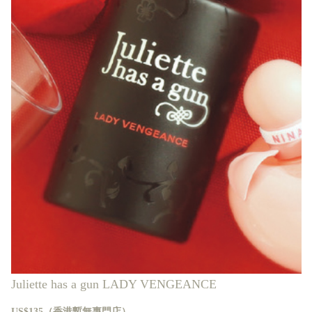
Juliette has a gun LADY VENGEANCE
US$135（香港暫無專門店）