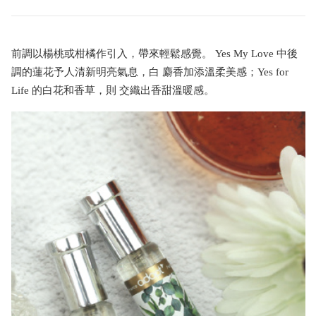
前調以楊桃或柑橘作引入，帶來輕鬆感覺。 Yes My Love 中後
調的蓮花予人清新明亮氣息，白 麝香加添溫柔美感；Yes for
Life 的白花和香草，則 交織出香甜溫暖感。