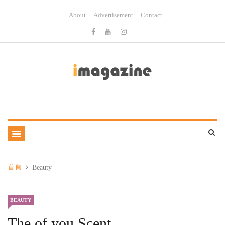
About
Advertisement
Contact
首頁
Beauty
BEAUTY
The of you Scent