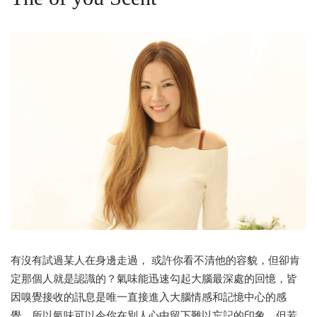
有沒有試過某人在身邊走過， 或許你看不清他的容貌，但卻肯
定那個人就是認識的？氣味能迅速勾起大腦最深處的回憶，皆
因嗅覺接收的訊息是唯一直接進入大腦情感和記憶中心的感
覺，所以氣味可以令你在別人心中留下難以忘記的印象。但若