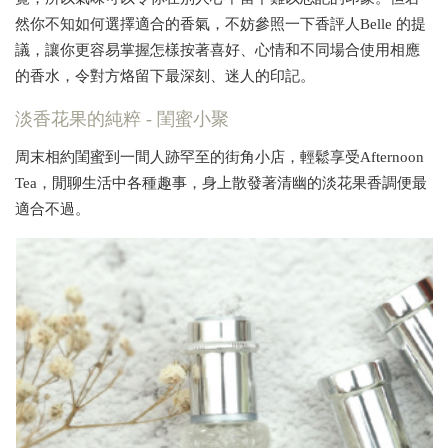
然你不知如何選擇適合的香氣，不妨參照一下香評人Belle 的提
議，讓你更容易掌握怎樣按著喜好、心情和不同場合使用相應
的香水，令對方烙留下最深刻、迷人的印記。
淡香花果的純粹 - 閨蜜小聚
周末相約閨蜜到一間人跡罕至的街角小店，輕鬆享受Afternoon
Tea，閒聊生活中各種趣事，身上散發著清幽的淡花果香調便最
適合不過。