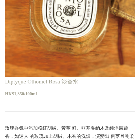
Diptyque Othoniel Rosa 淡香水
HK$1,350/100ml
玫瑰香氛中添加粉紅胡椒、黃葵 籽、亞基戛納木及純淨廣藿
香，如迷人 的玫瑰加上胡椒、木香的洗煉，演變出 俐落且剛柔