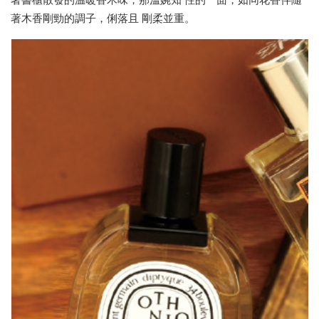
著木香剛勁的調子，俐落且 剛柔並重。