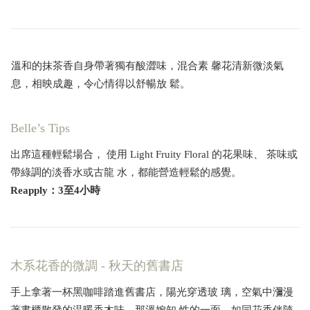
溫和的抹茶香自身帶著獨有酸澀味，混合素 馨花清新微淡氣
息，相映成趣，令心情得以舒暢放 鬆。
Belle’s Tips
出席這種輕鬆場合， 使用 Light Fruity Floral 的花果味、 茶味或
帶綠調的淡香水或古龍 水，都能營造輕鬆的感覺。
Reapply：3至4小時
木系花香的微調 - 秋天的舊書店
手上拿著一杯黑咖啡踏進舊書店，陽光穿透玻 璃，空氣中瀰漫
著書櫃散發的温暖香木味，那溫婉知 性的一面，如同花香伴隨