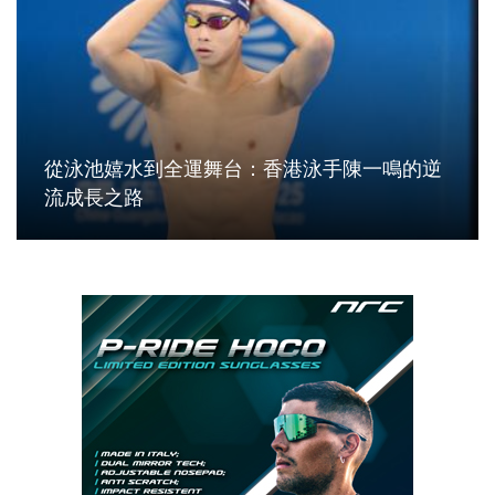
從泳池嬉水到全運舞台：香港泳手陳一鳴的逆
流成長之路