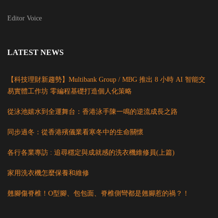
Editor Voice
LATEST NEWS
【科技理財新趨勢】Multibank Group / MBG 推出 8 小時 AI 智能交
易實體工作坊 零編程基礎打造個人化策略
從泳池嬉水到全運舞台：香港泳手陳一鳴的逆流成長之路
同步過冬：從香港殯儀業看寒冬中的生命關懷
各行各業專訪 : 追尋穩定與成就感的洗衣機維修員(上篇)
家用洗衣機怎麼保養和維修
翹腳傷脊椎！O型腳、包包面、脊椎側彎都是翹腳惹的禍？！