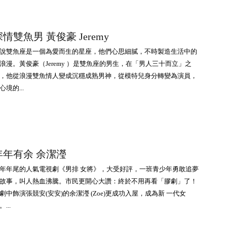
情雙魚男 黃俊豪 Jeremy
說雙魚座是一個為愛而生的星座，他們心思細膩，不時製造生活中的
浪漫。黃俊豪（Jeremy ）是雙魚座的男生，在「男人三十而立」之
，他從浪漫雙魚情人變成沉穩成熟男神，從模特兒身分轉變為演員，
心境的...
年年有余 余潔瀅
年年尾的人氣電視劇《男排 女將》，大受好評，一班青少年勇敢追夢
故事，叫人熱血沸騰。市民更開心大讚：終於不用再看「膠劇」了！
劇中飾演張競安(安安)的余潔瀅 (Zoe)更成功入屋，成為新 一代女
...