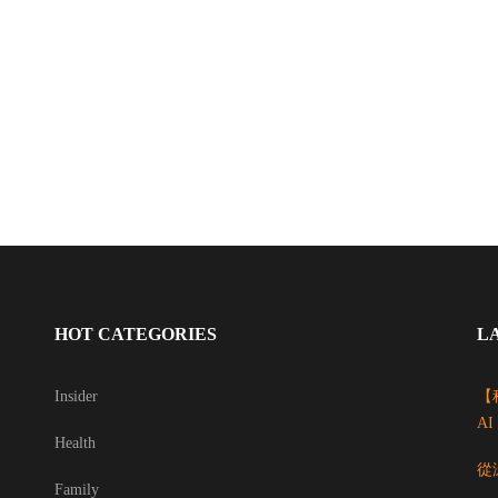
HOT CATEGORIES
L
Insider
【科
A
Health
從
Family