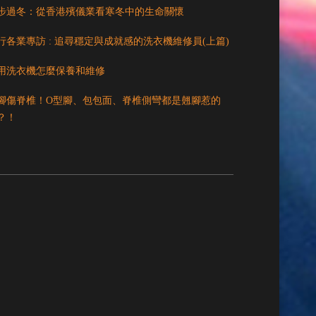
步過冬：從香港殯儀業看寒冬中的生命關懷
行各業專訪 : 追尋穩定與成就感的洗衣機維修員(上篇)
用洗衣機怎麼保養和維修
腳傷脊椎！O型腳、包包面、脊椎側彎都是翹腳惹的
？！