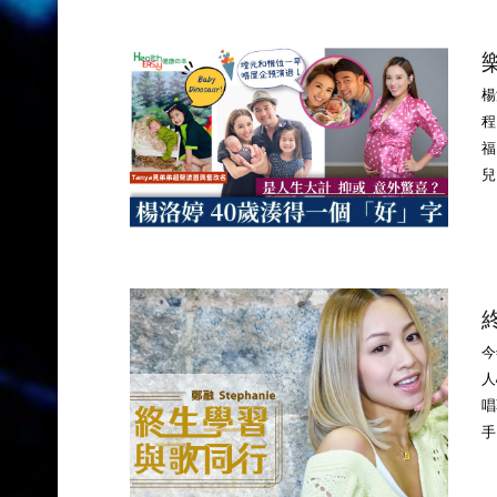
楊
程
福
兒，
終
今
人
唱
手？