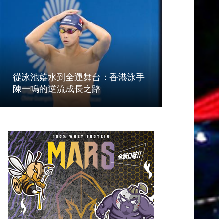
從泳池嬉水到全運舞台：香港泳手
陳一鳴的逆流成長之路