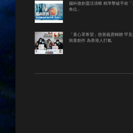
腦科微創靈活清晰 精準擊破手術「
角位」
「童心罩希望」慈善義賣轉贈 罕見
病童創作 為香港人打氣