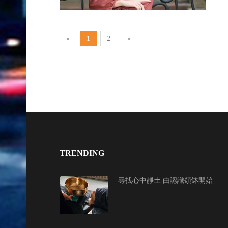
«
1
2
»
TRENDING
尋找心中靜土 由認識頌缽開始