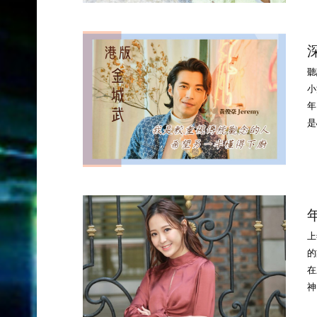
深
聽
小
年
是
上
的
在
神。