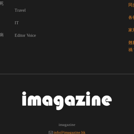
死
同
Travel
各
IT
家
病
Editor Voice
翹
禍
imagazine
info@imagazine.hk