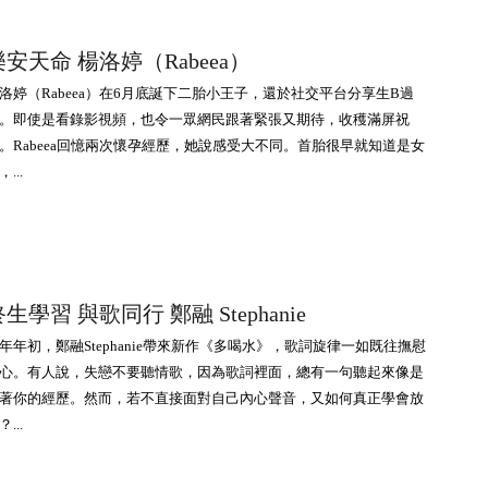
樂安天命 楊洛婷（Rabeea）
洛婷（Rabeea）在6月底誕下二胎小王子，還於社交平台分享生B過
。即使是看錄影視頻，也令一眾網民跟著緊張又期待，收穫滿屏祝
。Rabeea回憶兩次懷孕經歷，她說感受大不同。首胎很早就知道是女
...
生學習 與歌同行 鄭融 Stephanie
年年初，鄭融Stephanie帶來新作《多喝水》，歌詞旋律一如既往撫慰
心。有人說，失戀不要聽情歌，因為歌詞裡面，總有一句聽起來像是
著你的經歷。然而，若不直接面對自己內心聲音，又如何真正學會放
...