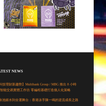
ATEST NEWS
技理財新趨勢】Multibank Group / MBG 推出 8 小時
I 智能交易實體工作坊 零編程基礎打造個人化策略
泳池嬉水到全運舞台：香港泳手陳一鳴的逆流成長之路