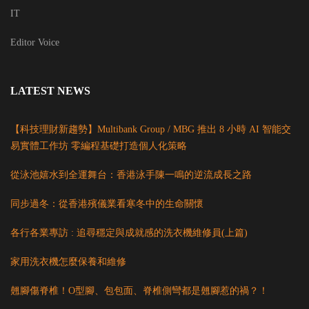
IT
Editor Voice
LATEST NEWS
【科技理財新趨勢】Multibank Group / MBG 推出 8 小時 AI 智能交
易實體工作坊 零編程基礎打造個人化策略
從泳池嬉水到全運舞台：香港泳手陳一鳴的逆流成長之路
同步過冬：從香港殯儀業看寒冬中的生命關懷
各行各業專訪 : 追尋穩定與成就感的洗衣機維修員(上篇)
家用洗衣機怎麼保養和維修
翹腳傷脊椎！O型腳、包包面、脊椎側彎都是翹腳惹的禍？！