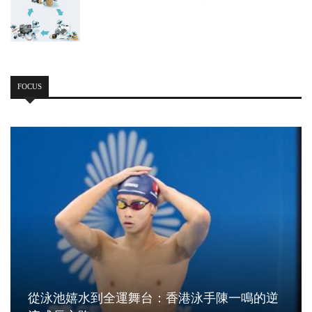
FOCUS
從泳池嬉水到全運舞台：香港泳手陳一鳴的逆