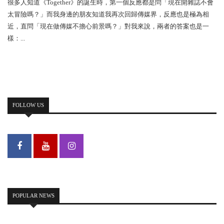
很多人知道《Together》的誕生時，第一個反應都是問「現在開雜誌不會
太冒險嗎？」而我身邊的朋友知道我再次回歸傳媒界，反應也是極為相
近，直問「現在做傳媒不擔心前景嗎？」對我來說，兩者的答案也是一
樣：...
FOLLOW US
POPULAR NEWS