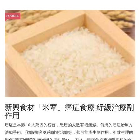
FOODIE
新興食材「米蕈」癌症食療 紓緩治療副
作用
癌症是本港 10 大死因的榜首，患癌的人數有增無減。傳統的癌症治療方
法如手術、化療(抗癌藥)和放射治療等，都可能產生副作用，引致生理的
損傷和因功能紊亂而出現的病理變化。 因此，癌症食療透過營養和飲食