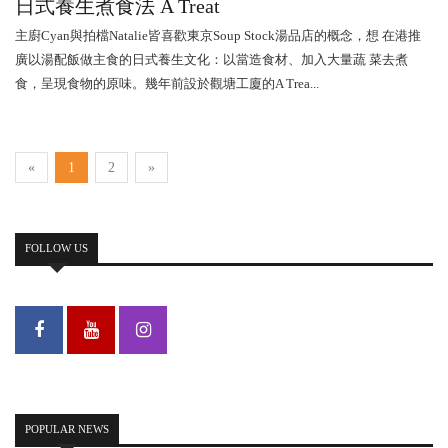
日式養生煮食法 A Treat
主廚Cyan與拍檔Natalie皆喜歡東京Soup Stock湯品店的概念，想 在港推
廣以湯配飯做主食的日式養生文化：以當造食材、加入大量蔬 菜去煮
食，呈現食物的原味。幾年前設於觀塘工廈的A Trea...
«
1
2
»
FOLLOW US
POPULAR NEWS