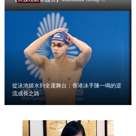
從泳池嬉水到全運舞台：香港泳手陳一鳴的逆
流成長之路