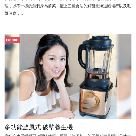
理，以不一樣的魚刺身為前菜，配上三種食法的鮮甜北海道鱈場蟹以及毛
蟹凍食，...
FOODIE
多功能旋風式 破壁養生機