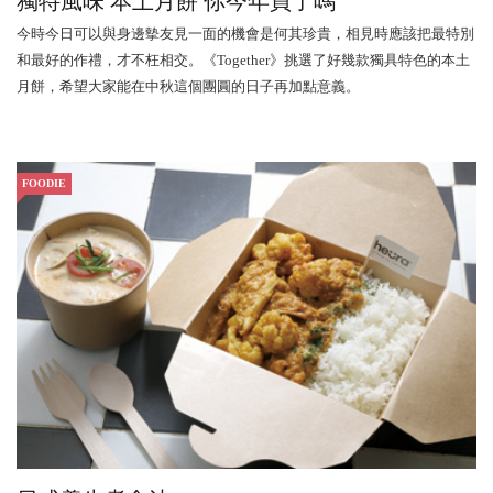
獨特風味 本土月餅 你今年買了嗎
今時今日可以與身邊摰友見一面的機會是何其珍貴，相見時應該把最特別
和最好的作禮，才不枉相交。《Together》挑選了好幾款獨具特色的本土
月餅，希望大家能在中秋這個團圓的日子再加點意義。
FOODIE