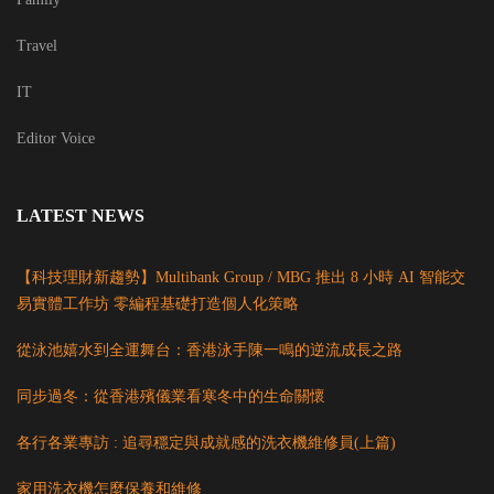
Travel
IT
Editor Voice
LATEST NEWS
【科技理財新趨勢】Multibank Group / MBG 推出 8 小時 AI 智能交
易實體工作坊 零編程基礎打造個人化策略
從泳池嬉水到全運舞台：香港泳手陳一鳴的逆流成長之路
同步過冬：從香港殯儀業看寒冬中的生命關懷
各行各業專訪 : 追尋穩定與成就感的洗衣機維修員(上篇)
家用洗衣機怎麼保養和維修