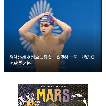
從泳池嬉水到全運舞台：香港泳手陳一鳴的逆
流成長之路