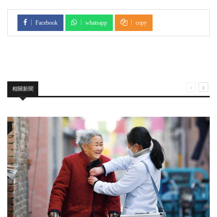
Facebook
whatsapp
copy
相關新聞