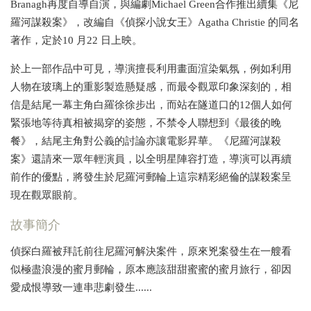
Branagh再度自導自演，與編劇Michael Green合作推出續集《尼
羅河謀殺案》，改編自《偵探小說女王》Agatha Christie 的同名
著作，定於10 月22 日上映。
於上一部作品中可見，導演擅長利用畫面渲染氣氛，例如利用
人物在玻璃上的重影製造懸疑感，而最令觀眾印象深刻的，相
信是結尾一幕主角白羅徐徐步出，而站在隧道口的12個人如何
緊張地等待真相被揭穿的姿態，不禁令人聯想到《最後的晚
餐》，結尾主角對公義的討論亦讓電影昇華。《尼羅河謀殺
案》還請來一眾年輕演員，以全明星陣容打造，導演可以再續
前作的優點，將發生於尼羅河郵輪上這宗精彩絕倫的謀殺案呈
現在觀眾眼前。
故事簡介
偵探白羅被拜託前往尼羅河解決案件，原來兇案發生在一艘看
似極盡浪漫的蜜月郵輪，原本應該甜甜蜜蜜的蜜月旅行，卻因
愛成恨導致一連串悲劇發生......