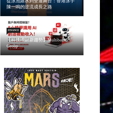
從泳池嬉水到全運舞台：香港泳手
陳一鳴的逆流成長之路
FINANCE
【科技理財新趨勢】Multibank
Group ...