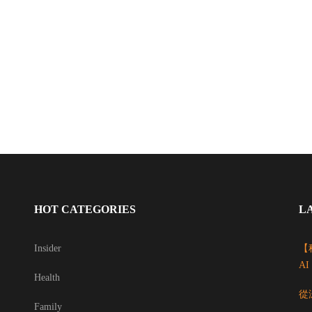
HOT CATEGORIES
L
Insider
【科
A
Health
從
Family