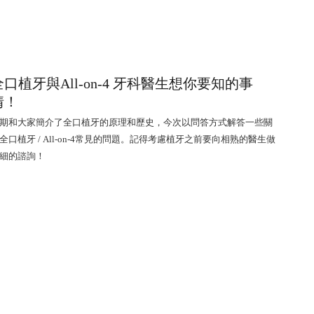
全口植牙與All-on-4 牙科醫生想你要知的事
情！
期和大家簡介了全口植牙的原理和歷史，今次以問答方式解答一些關
全口植牙 / All-on-4常見的問題。記得考慮植牙之前要向相熟的醫生做
細的諮詢！