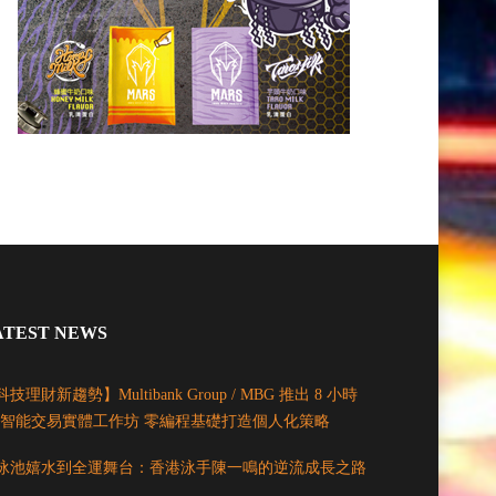
ATEST NEWS
技理財新趨勢】Multibank Group / MBG 推出 8 小時
I 智能交易實體工作坊 零編程基礎打造個人化策略
泳池嬉水到全運舞台：香港泳手陳一鳴的逆流成長之路