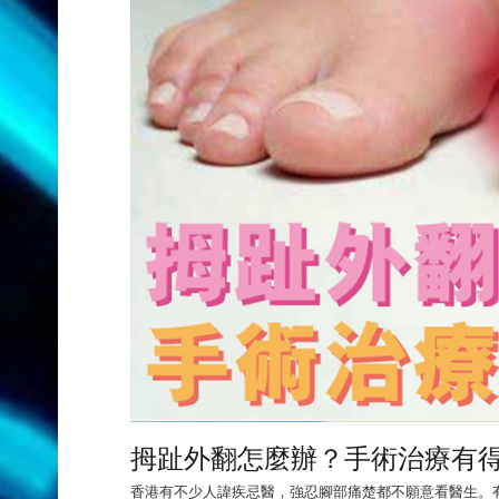
拇趾外翻怎麼辦？手術治療有
香港有不少人諱疾忌醫，強忍腳部痛楚都不願意看醫生。