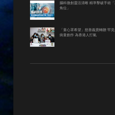
腦科微創靈活清晰 精準擊破手術「
角位」
「童心罩希望」慈善義賣轉贈 罕見
病童創作 為香港人打氣