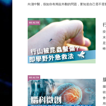
向淺中醫，假如你有拇趾外翻的問題，要知道自己需不需
HEALTH
疫
末
是
蜂
HEALTH
腦
術
會
用