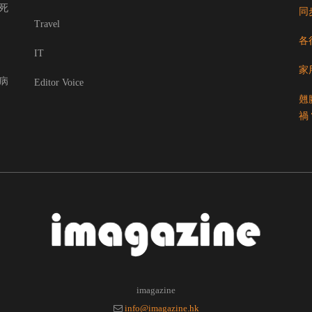
死
同
Travel
各
IT
家
病
Editor Voice
翹
禍
imagazine
info@imagazine.hk