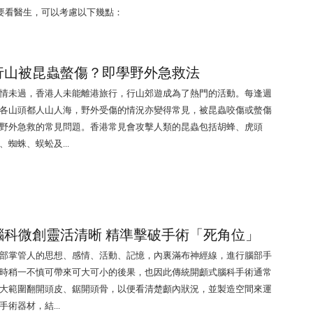
要看醫生，可以考慮以下幾點：
行山被昆蟲螫傷？即學野外急救法
情未過，香港人未能離港旅行，行山郊遊成為了熱門的活動。每逢週
各山頭都人山人海，野外受傷的情況亦變得常見，被昆蟲咬傷或螫傷
野外急救的常見問題。香港常見會攻擊人類的昆蟲包括胡蜂、虎頭
、蜘蛛、蜈蚣及...
腦科微創靈活清晰 精準擊破手術「死角位」
部掌管人的思想、感情、活動、記憶，內裏滿布神經線，進行腦部手
時稍一不慎可帶來可大可小的後果，也因此傳統開顱式腦科手術通常
大範圍翻開頭皮、鋸開頭骨，以便看清楚顱內狀況，並製造空間來運
手術器材，結...