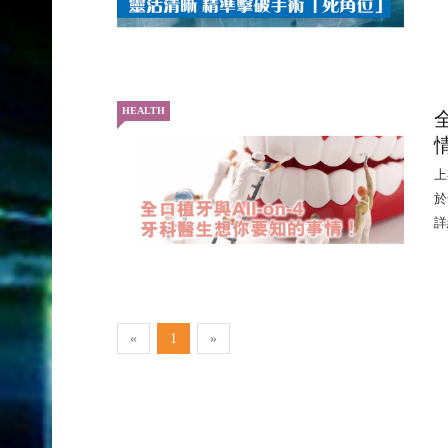
HEALTH
上
於
詳
«
1
»