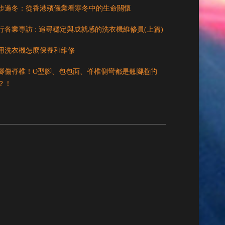
步過冬：從香港殯儀業看寒冬中的生命關懷
行各業專訪 : 追尋穩定與成就感的洗衣機維修員(上篇)
用洗衣機怎麼保養和維修
腳傷脊椎！O型腳、包包面、脊椎側彎都是翹腳惹的
？！