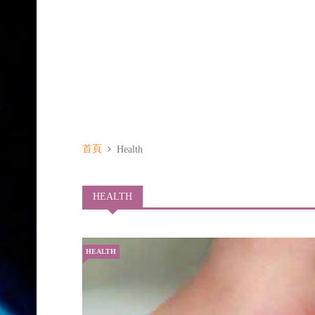
首頁
Health
HEALTH
HEALTH