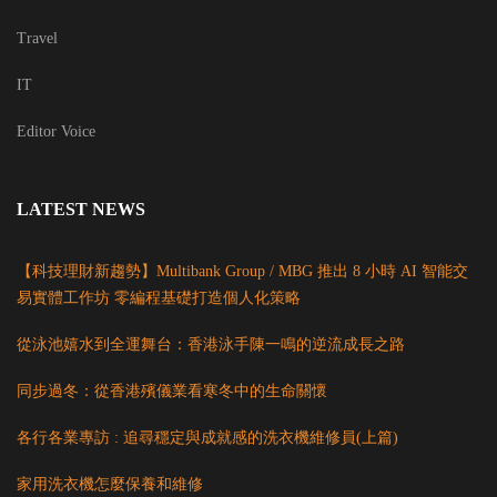
Travel
IT
Editor Voice
LATEST NEWS
【科技理財新趨勢】Multibank Group / MBG 推出 8 小時 AI 智能交
易實體工作坊 零編程基礎打造個人化策略
從泳池嬉水到全運舞台：香港泳手陳一鳴的逆流成長之路
同步過冬：從香港殯儀業看寒冬中的生命關懷
各行各業專訪 : 追尋穩定與成就感的洗衣機維修員(上篇)
家用洗衣機怎麼保養和維修