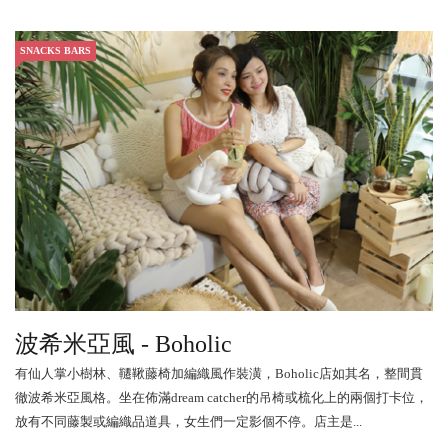
SNACKS BARS
波希米亞風 - Boholic
有仙人掌小樹林、韆鞦藤椅加編織風作裝潢，Boholic店如其名，整間貫
徹波希米亞風格。坐在佈滿dream catcher的吊椅或梳化上的兩個打卡位，
放有不同藤製或編織品道具，女生們一定影個不停。店主是...