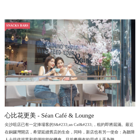
SNACKS BARS
心比花更美 - Séan Café & Lounge
尖沙咀店已有一定捧場客的S&#233;an Caf&#233;，租約即將屆滿。最近
在銅鑼灣開店，希望延續舊店的生命，同時，新店也有另一使命：為聽障
人士提供就業和發揮技能的機會。目前餐廳有約四成人手為聽...