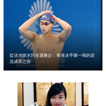
從泳池嬉水到全運舞台：香港泳手陳一鳴的逆
流成長之路