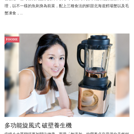
理，以不一樣的魚刺身為前菜，配上三種食法的鮮甜北海道鱈場蟹以及毛
蟹凍食，...
FOODIE
多功能旋風式 破壁養生機