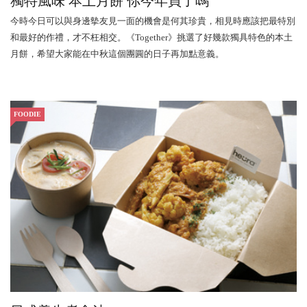
獨特風味 本土月餅 你今年買了嗎
今時今日可以與身邊摰友見一面的機會是何其珍貴，相見時應該把最特別
和最好的作禮，才不枉相交。《Together》挑選了好幾款獨具特色的本土
月餅，希望大家能在中秋這個團圓的日子再加點意義。
FOODIE