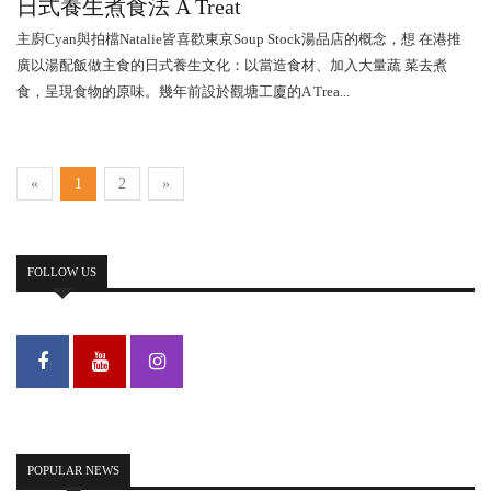
日式養生煮食法 A Treat
主廚Cyan與拍檔Natalie皆喜歡東京Soup Stock湯品店的概念，想 在港推
廣以湯配飯做主食的日式養生文化：以當造食材、加入大量蔬 菜去煮
食，呈現食物的原味。幾年前設於觀塘工廈的A Trea...
«
1
2
»
FOLLOW US
POPULAR NEWS