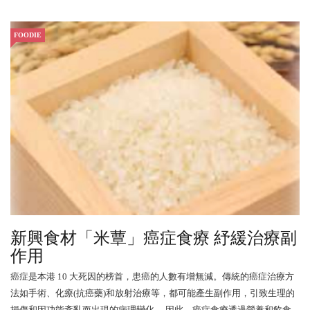
FOODIE
新興食材「米蕈」癌症食療 紓緩治療副
作用
癌症是本港 10 大死因的榜首，患癌的人數有增無減。傳統的癌症治療方
法如手術、化療(抗癌藥)和放射治療等，都可能產生副作用，引致生理的
損傷和因功能紊亂而出現的病理變化。 因此，癌症食療透過營養和飲食