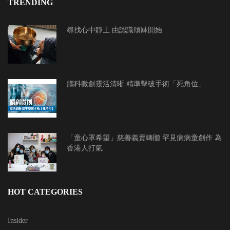
TRENDING
尋找心中靜土 由認識頌缽開始
腦科微創靈活清晰 精準擊破手術「死角位」
「童心罩希望」慈善義賣轉贈 罕見病病童創作 為
香港人打氣
HOT CATEGORIES
Insider