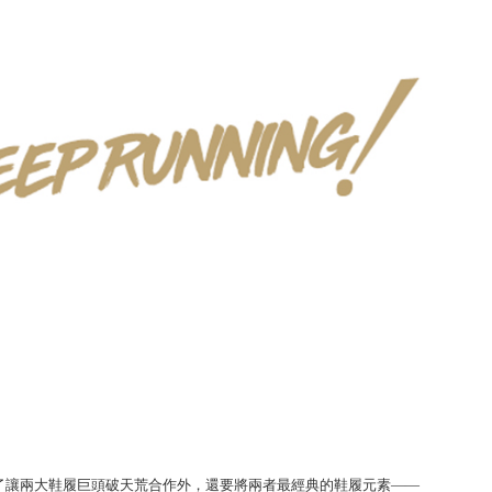
登陸香港，除了讓兩大鞋履巨頭破天荒合作外，還要將兩者最經典的鞋履元素——