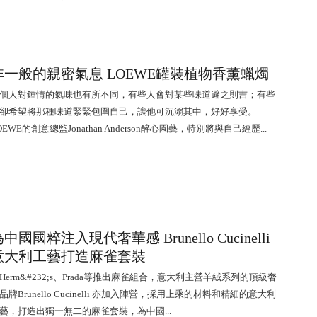
非一般的親密氣息 LOEWE罐裝植物香薰蠟燭
個人對鍾情的氣味也有所不同，有些人會對某些味道避之則吉；有些
卻希望將那種味道緊緊包圍自己，讓他可沉溺其中，好好享受。
OEWE的創意總監Jonathan Anderson醉心園藝，特別將與自己經歷...
中國國粹注入現代奢華感 Brunello Cucinelli
意大利工藝打造麻雀套裝
Herm&#232;s、Prada等推出麻雀組合，意大利主營羊絨系列的頂級奢
品牌Brunello Cucinelli 亦加入陣營，採用上乘的材料和精細的意大利
藝，打造出獨一無二的麻雀套裝，為中國...