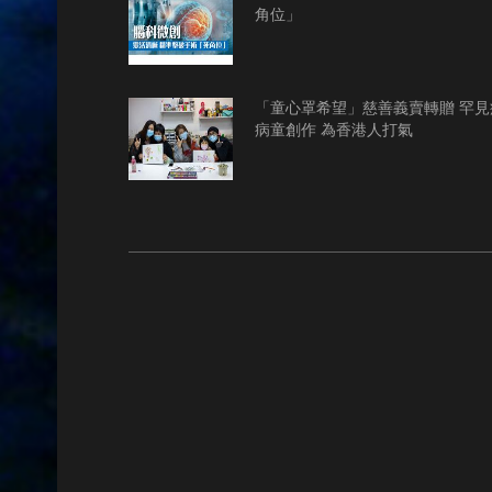
角位」
「童心罩希望」慈善義賣轉贈 罕見
病童創作 為香港人打氣