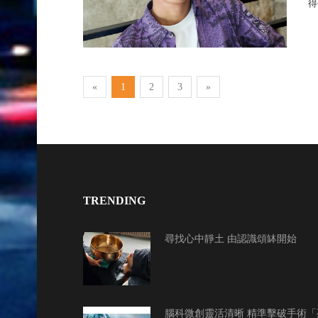
得
«
1
2
3
»
TRENDING
尋找心中靜土 由認識頌缽開始
腦科微創靈活清晰 精準擊破手術「