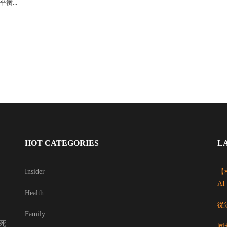
平衡...
HOT CATEGORIES
L
Insider
【科
A
Health
從
Family
死
同