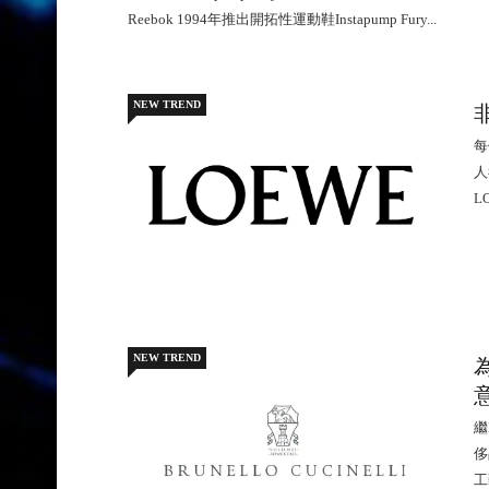
Reebok 1994年推出開拓性運動鞋Instapump Fury...
NEW TREND
每
人
L
NEW TREND
為
繼
侈
工