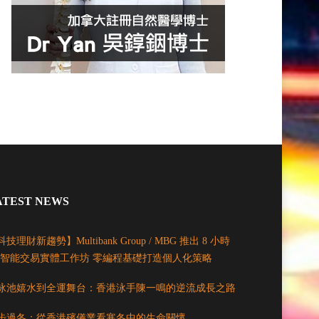
ATEST NEWS
技理財新趨勢】Multibank Group / MBG 推出 8 小時
I 智能交易實體工作坊 零編程基礎打造個人化策略
泳池嬉水到全運舞台：香港泳手陳一鳴的逆流成長之路
步過冬：從香港殯儀業看寒冬中的生命關懷