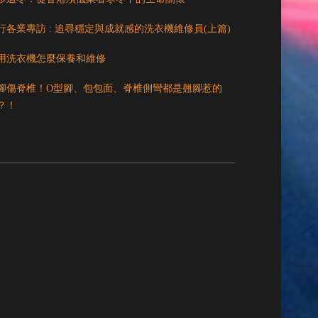
行各業專訪 : 追尋穩定與成就感的洗衣機維修員(上篇)
用洗衣機怎麼保養和維修
腳傷脊椎！O型腳、包包面、脊椎側彎都是翹腳惹的
？！