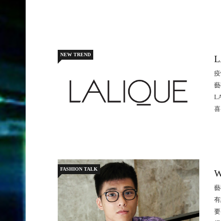
NEW TREND
疫
藝
L
喜
FASHION TALK
W
藝
有
要