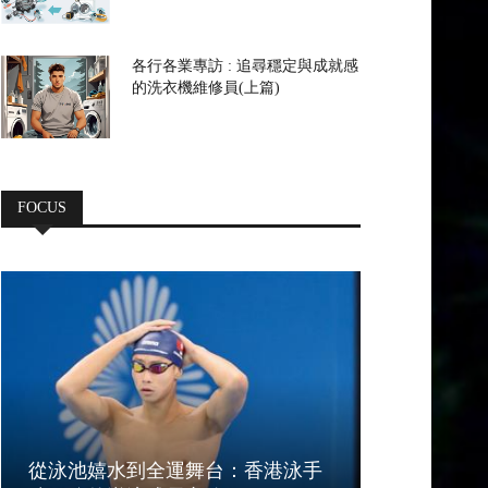
各行各業專訪 : 追尋穩定與成就感
的洗衣機維修員(上篇)
FOCUS
從泳池嬉水到全運舞台：香港泳手