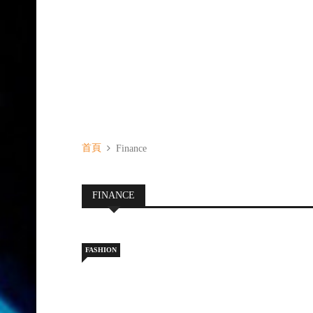
首頁
Finance
FINANCE
FASHION