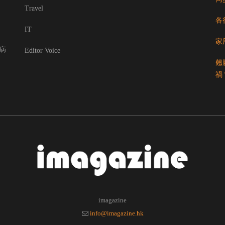
Travel
各
IT
家
病
Editor Voice
翹
禍
imagazine
info@imagazine.hk