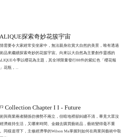
LALIQUE探索奇妙花簇宇宙
情需要令大家經常安坐家中，無法親身欣賞大自然的美景，唯有透過
術品來繼續探索奇妙的花簇宇宙。向來以大自然為主要創作靈感的
ALIQUE今季以櫻花為主題，其全球限量發行88件的紫紅色「櫻花報
」花瓶，...
² Collection Chapter I I - Future
術與商業兩者關係彷彿勢不兩立，但暗地裡卻糾纏不清，畢竟大眾沒
經濟維持生活，又哪來時間、金錢去購買藝術品，藝術變得毫不重
。同樣道理下，主修經濟學的Wilson Ma掌握到如何在商業與藝術中取