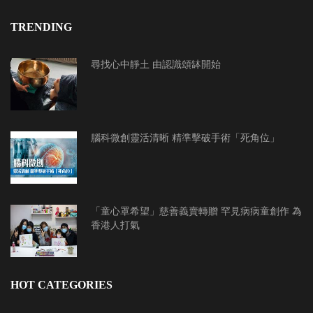
TRENDING
尋找心中靜土 由認識頌缽開始
腦科微創靈活清晰 精準擊破手術「死角位」
「童心罩希望」慈善義賣轉贈 罕見病病童創作 為
香港人打氣
HOT CATEGORIES