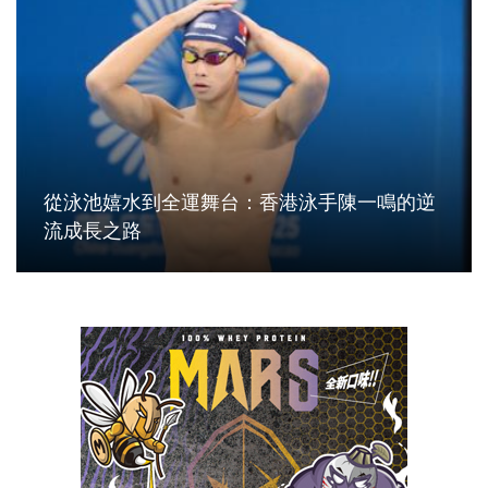
從泳池嬉水到全運舞台：香港泳手陳一鳴的逆
流成長之路