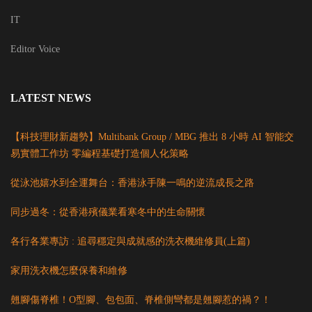
IT
Editor Voice
LATEST NEWS
【科技理財新趨勢】Multibank Group / MBG 推出 8 小時 AI 智能交
易實體工作坊 零編程基礎打造個人化策略
從泳池嬉水到全運舞台：香港泳手陳一鳴的逆流成長之路
同步過冬：從香港殯儀業看寒冬中的生命關懷
各行各業專訪 : 追尋穩定與成就感的洗衣機維修員(上篇)
家用洗衣機怎麼保養和維修
翹腳傷脊椎！O型腳、包包面、脊椎側彎都是翹腳惹的禍？！