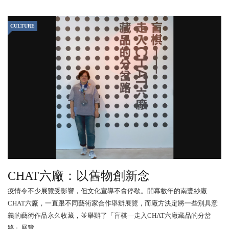
CULTURE
CHAT六廠：以舊物創新念
疫情令不少展覽受影響，但文化宣導不會停歇。開幕數年的南豐紗廠
CHAT六廠，一直跟不同藝術家合作舉辦展覽，而廠方決定將一些別具意
義的藝術作品永久收藏，並舉辦了「盲棋—走入CHAT六廠藏品的分岔
路」展覽，...