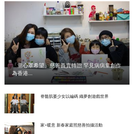
「童心罩希望」慈善義賣轉贈 罕見病病童創作
為香港...
脊髓肌萎少女以編碼 織夢創遊戲世界
家+暖意 新春家庭照慈善拍攝活動