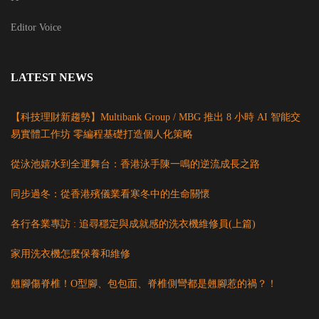
Editor Voice
LATEST NEWS
【科技理財新趨勢】Multibank Group / MBG 推出 8 小時 AI 智能交
易實體工作坊 零編程基礎打造個人化策略
從泳池嬉水到全運舞台：香港泳手陳一鳴的逆流成長之路
同步過冬：從香港殯儀業看寒冬中的生命關懷
各行各業專訪 : 追尋穩定與成就感的洗衣機維修員(上篇)
家用洗衣機怎麼保養和維修
翹腳傷脊椎！O型腳、包包面、脊椎側彎都是翹腳惹的禍？！