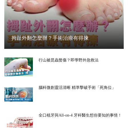
拇趾外翻怎麼辦？手術治療有得揀
行山被昆蟲螫傷？即學野外急救法
腦科微創靈活清晰 精準擊破手術「死角位」
全口植牙與All-on-4 牙科醫生想你要知的事情！