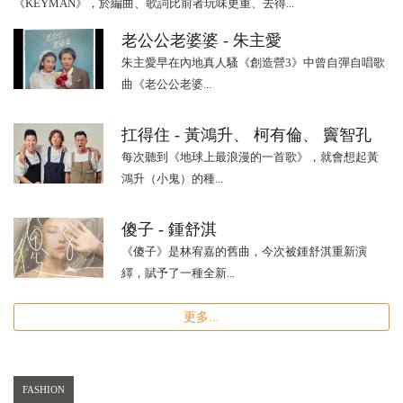
《KEYMAN》，於編曲、歌詞比前者玩味更重、去得...
老公公老婆婆 - 朱主愛
朱主愛早在內地真人騷《創造營3》中曾自彈自唱歌
曲《老公公老婆...
扛得住 - 黃鴻升、 柯有倫、 竇智孔
每次聽到《地球上最浪漫的一首歌》，就會想起黃
鴻升（小鬼）的種...
傻子 - 鍾舒淇
《傻子》是林宥嘉的舊曲，今次被鍾舒淇重新演
繹，賦予了一種全新...
更多...
FASHION