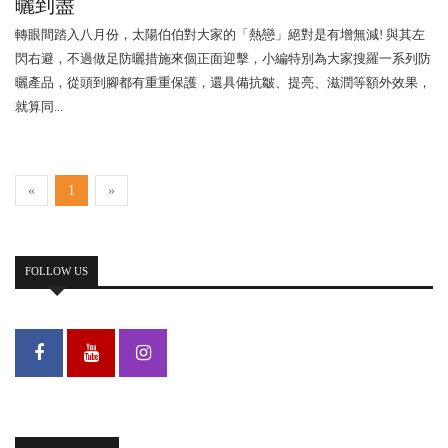
曬到盡
轉眼間踏入八月份，太陽伯伯對大家的「熱戀」絕對是有增無減! 與其左
閃右避，不過做足防曬措施來個正面迎擊，小編特別為大家搜羅一系列防
曬產品，從頭到腳都有重重保護，還具備抗皺、提亮、滋潤等額外效果，
就算同...
«
1
»
FOLLOW US