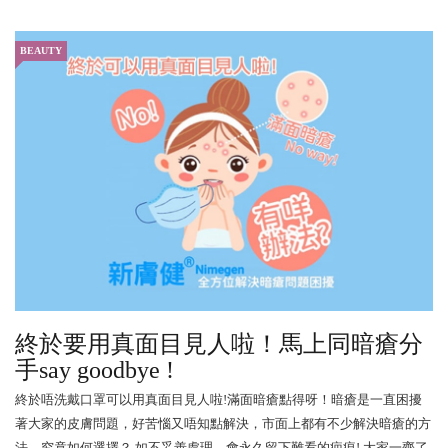
BEAUTY
終於要用真面目見人啦！馬上同暗瘡分
手say goodbye !
終於唔洗戴口罩可以用真面目見人啦!滿面暗瘡點得呀！暗瘡是一直困擾
著大家的皮膚問題，好苦惱又唔知點解決，市面上都有不少解決暗瘡的方
法，究竟如何選擇？ 如不妥善處理，會永久留下難看的疤痕! 大家一齊了