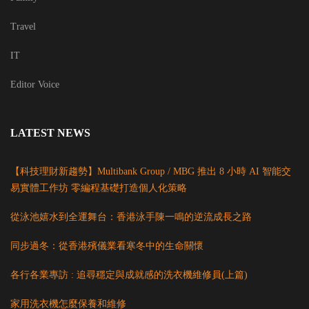
Travel
IT
Editor Voice
LATEST NEWS
【科技理財新趨勢】Multibank Group / MBG 推出 8 小時 AI 智能交
易實體工作坊 零編程基礎打造個人化策略
從泳池嬉水到全運舞台：香港泳手陳一鳴的逆流成長之路
同步過冬：從香港殯儀業看寒冬中的生命關懷
各行各業專訪 : 追尋穩定與成就感的洗衣機維修員(上篇)
家用洗衣機怎麼保養和維修