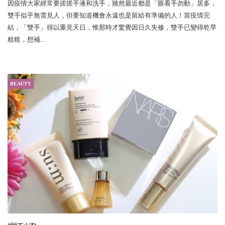
因疫情大家經常要搓搓手液和洗手，雖然最近都是「眼看手勿動」居多，
雙手似乎無需見人，但要知道機會永遠也是留給有準備的人！當疫情完
結，「雙手」得以重見天日，惟那時才驚覺因日久失修，雙手已變得乾旱
粗糙，想補...
BEAUTY