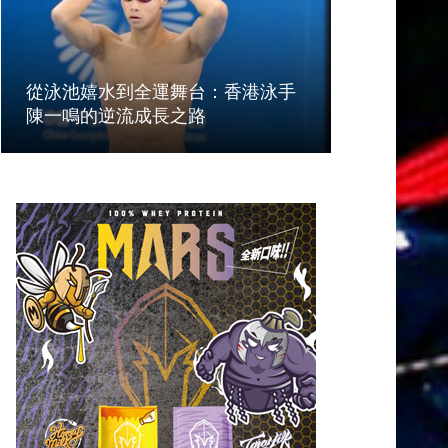
從泳池嬉水到全運舞台：香港泳手
陳一鳴的逆流成長之路