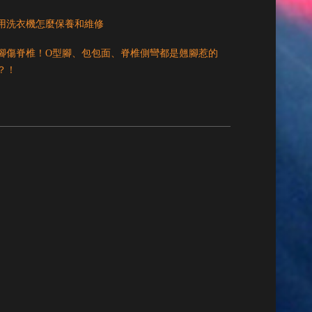
用洗衣機怎麼保養和維修
腳傷脊椎！O型腳、包包面、脊椎側彎都是翹腳惹的
？！