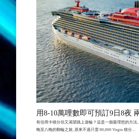
用8-10萬哩數即可預訂9日8夜 兩人的
有信用卡積分但又渴望跳上遊輪？這是一個最理想的方法。全新郵
晚至八晚的郵輪之旅, 原來不過只需 80,000 Virgin 積分...