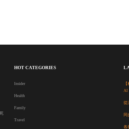
HOT CATEGORIES
L
Insider
【科
A
Health
從
Family
死
同
Travel
各