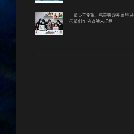
「童心罩希望」慈善義賣轉贈 罕見
病童創作 為香港人打氣