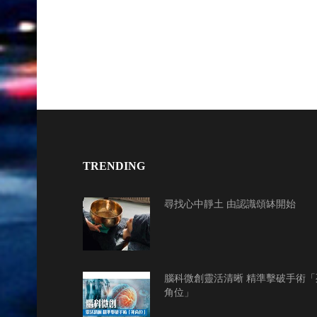
TRENDING
尋找心中靜土 由認識頌缽開始
腦科微創靈活清晰 精準擊破手術「
角位」