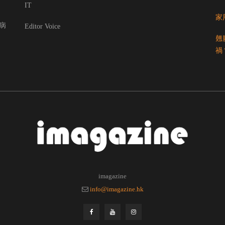
IT
家
病
Editor Voice
翹
禍
imagazine
info@imagazine.hk