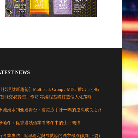
ATEST NEWS
技理財新趨勢】Multibank Group / MBG 推出 8 小時
I 智能交易實體工作坊 零編程基礎打造個人化策略
泳池嬉水到全運舞台：香港泳手陳一鳴的逆流成長之路
步過冬：從香港殯儀業看寒冬中的生命關懷
行各業專訪 : 追尋穩定與成就感的洗衣機維修員(上篇)