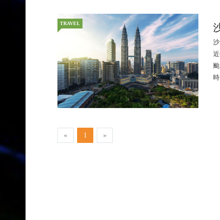
TRAVEL
沙
近
颱
時
«
1
»