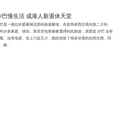
沙巴慢生活 成港人新退休天堂
巴是一個位於婆羅洲北部的旅遊勝地，亦是馬來西亞境內第二大州。
年許多家庭、情侶、甚至背包客都會選擇到此旅遊，原因是 沙巴 沒有
風、沒有地震，加上污染又少，因此保留了很多珍貴的自然生態。同
，鄰...