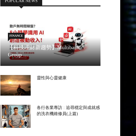
POPULAR NEWS
FINANCE
【科技理財新趨勢】Multibank
Group ...
靈性與心靈健康
各行各業專訪 : 追尋穩定與成就感
的洗衣機維修員(上篇)