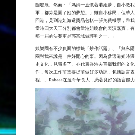
圈發展。然而：「媽媽一直懷著港姐夢，自小教我唱歌
軍，都算是圓了她的夢想。」雖自小移民，但華人傳
回港，見到港姐海選獎品包括一張免費機票，帶我
當時四大天王分別都會當港姐晚會的表演嘉賓，有
那一屆的決賽更是郭富城做評判之一。」
娛樂圈有不少負面的標籤「炒作話題」、「無私隱」
圈對我來說是一件好開心的事。因為參選港姐時獲
史文化，見識多了。亦代表香港去宣揚我們的文化
作，每次工作前需要提前做好多功課，包括語言表
程。」Rabeea在溫哥華長大，憑著良好的語言