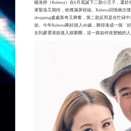
楊洛婷（Rabeea）在6月底誕下二胎小王子，
著緊張又期待，收穫滿屏祝福。Rabeea回憶兩
shopping處處新奇又興奮，第二胎反而是在忙
拾。今年Rabeea剛好踏入40歲，難得湊成一
女到參選港姐進入娛樂圈，這一路如何改變她的人