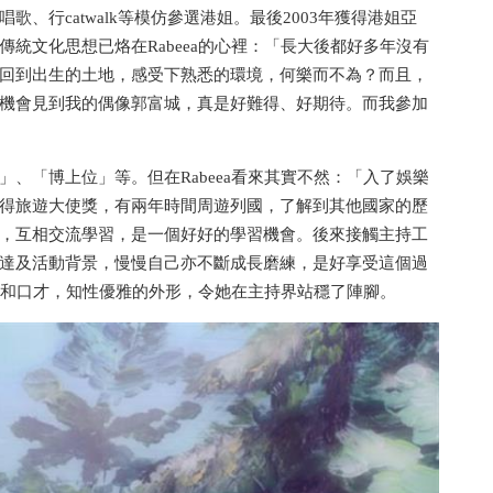
、行catwalk等模仿參選港姐。最後2003年獲得港姐亞
統文化思想已烙在Rabeea的心裡：「長大後都好多年沒有
回到出生的土地，感受下熟悉的環境，何樂而不為？而且，
機會見到我的偶像郭富城，真是好難得、好期待。而我參加
、「博上位」等。但在Rabeea看來其實不然：「入了娛樂
得旅遊大使獎，有兩年時間周遊列國，了解到其他國家的歷
，互相交流學習，是一個好好的學習機會。後來接觸主持工
達及活動背景，慢慢自己亦不斷成長磨練，是好享受這個過
能力和口才，知性優雅的外形，令她在主持界站穩了陣腳。