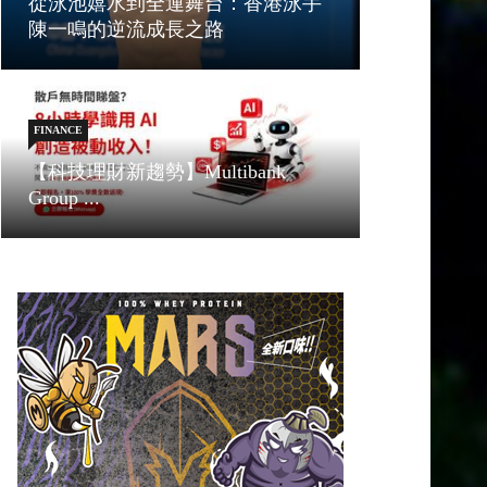
從泳池嬉水到全運舞台：香港泳手
陳一鳴的逆流成長之路
FINANCE
【科技理財新趨勢】Multibank
Group ...