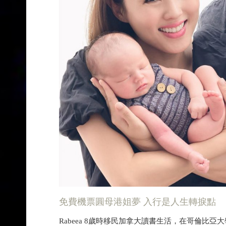
免費機票圓母港姐夢 入行是人生轉捩點
Rabeea 8歲時移民加拿大讀書生活，在哥倫