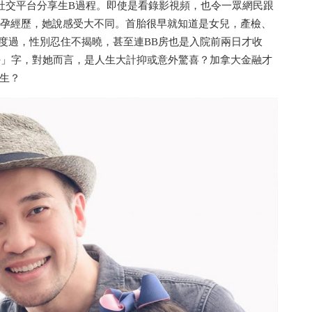
還於社交平台分享生B過程。即使是看錄影視頻，也令一眾網民跟
次懷孕經歷，她說感受大不同。首胎很早就知道是女兒，產檢、
碌中度過，性別忍住不揭曉，甚至連BB房也是入院前兩日才收
個「好」字，對她而言，是人生大計抑或意外驚喜？加拿大金融才
生？