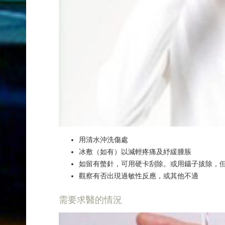
用清水沖洗傷處
冰敷（如有）以減輕疼痛及紓緩腫脹
如留有螫針，可用硬卡刮除。或用鑷子拔除，
觀察有否出現過敏性反應，或其他不適
需要求醫的情況