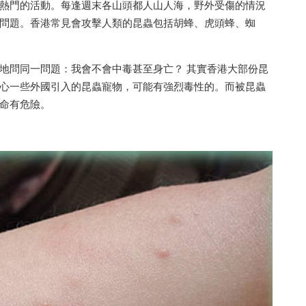
熱門的活動。每逢週末各山頭都人山人海，野外受傷的情況
問題。香港常見會攻擊人類的昆蟲包括胡蜂、虎頭蜂、蜘
地問同一問題：我會不會中毒甚至身亡？ 其實香港大部份昆
心一些外國引入的昆蟲寵物，可能有強烈毒性的。而被昆蟲
命有危險。