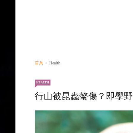
首頁
Health
HEALTH
行山被昆蟲螫傷？即學野