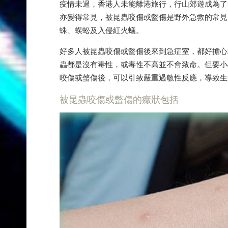
疫情未過，香港人未能離港旅行，行山郊遊成為了
亦變得常見，被昆蟲咬傷或螫傷是野外急救的常見
蛛、蜈蚣及入侵紅火蟻。
好多人被昆蟲咬傷或螫傷後來到急症室，都好擔心
蟲都是沒有毒性，或毒性不高並不會致命。但要小
咬傷或螫傷後，可以引致嚴重過敏性反應，導致生
被昆蟲咬傷或螫傷的癥狀包括