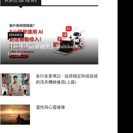
POPULAR NEWS
FINANCE
【科技理財新趨勢】Multibank
Group ...
各行各業專訪 : 追尋穩定與成就感
的洗衣機維修員(上篇)
靈性與心靈健康