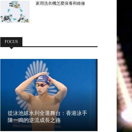
家用洗衣機怎麼保養和維修
FOCUS
從泳池嬉水到全運舞台：香港泳手
陳一鳴的逆流成長之路