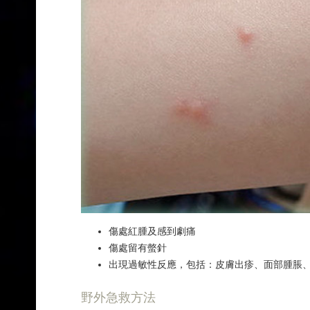
傷處紅腫及感到劇痛
傷處留有螫針
出現過敏性反應，包括：皮膚出疹、面部腫脹
野外急救方法