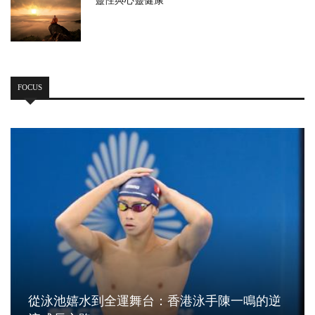
靈性與心靈健康
FOCUS
從泳池嬉水到全運舞台：香港泳手陳一鳴的逆