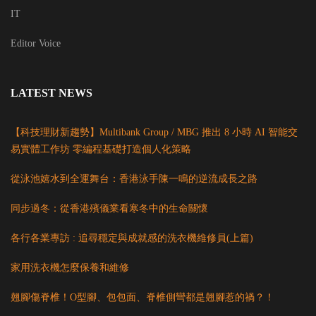
IT
Editor Voice
LATEST NEWS
【科技理財新趨勢】Multibank Group / MBG 推出 8 小時 AI 智能交
易實體工作坊 零編程基礎打造個人化策略
從泳池嬉水到全運舞台：香港泳手陳一鳴的逆流成長之路
同步過冬：從香港殯儀業看寒冬中的生命關懷
各行各業專訪 : 追尋穩定與成就感的洗衣機維修員(上篇)
家用洗衣機怎麼保養和維修
翹腳傷脊椎！O型腳、包包面、脊椎側彎都是翹腳惹的禍？！