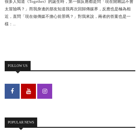
很多人知道《Together》的誕生時，第一個反應都是問「現在開雜誌不會
太冒險嗎？」而我身邊的朋友知道我再次回歸傳媒界，反應也是極為相
近，直問「現在做傳媒不擔心前景嗎？」對我來說，兩者的答案也是一
樣：...
FOLLOW US
POPULAR NEWS