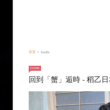
首頁
foodie
FOODIE
回到「蟹」逅時 - 稻乙