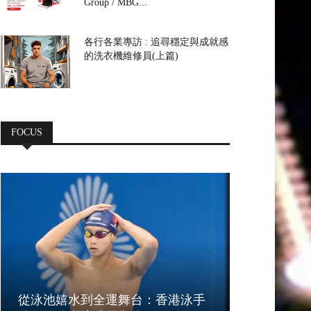
Group / MBG...
各行各業專訪 : 追尋穩定與成就感
的洗衣機維修員(上篇)
FOCUS
從泳池嬉水到全運舞台：香港泳手