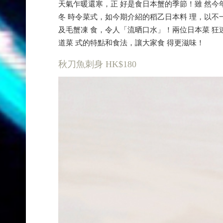
天氣乍暖還寒，正 好是食日本蟹的季節！雖 然今
冬 時令菜式，如今期介紹的稻乙日本料 理，以不
及毛蟹凍 食，令人「流晒口水」！兩位日本菜 狂
道菜 式的特點和食法，讓大家食 得更滋味！
秋刀魚刺身 HK$180