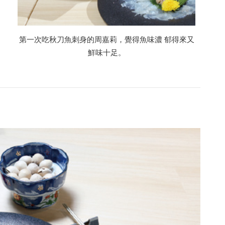
第一次吃秋刀魚刺身的周嘉莉，覺得魚味濃 郁得來又
鮮味十足。