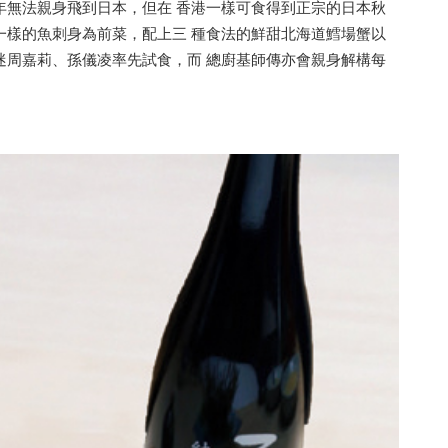
年無法親身飛到日本，但在 香港一樣可食得到正宗的日本秋
一樣的魚刺身為前菜，配上三 種食法的鮮甜北海道鱈場蟹以
迷周嘉莉、孫儀凌率先試食，而 總廚基師傳亦會親身解構每