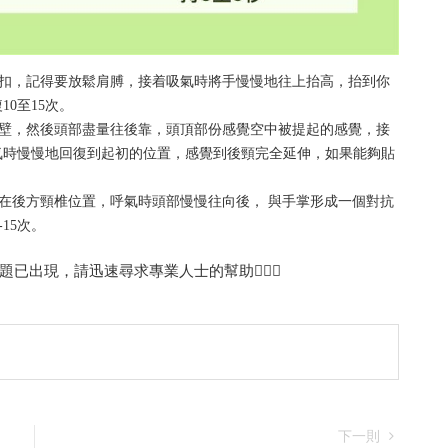
指緊扣，記得要放鬆肩膊，接着吸氣時將手慢慢地往上抬高，抬到你
0至15次。
着牆壁，然後頭部盡量往後靠，頭頂部份感覺空中被提起的感覺，接
氣時慢慢地回復到起初的位置，感覺到後頸完全延伸，如果能夠貼
扣放在後方頸椎位置，呼氣時頭部慢慢往向後， 與手掌形成一個對抗
15次。
出現，請迅速尋求專業人士的幫助👩🏻‍⚕️
下一則