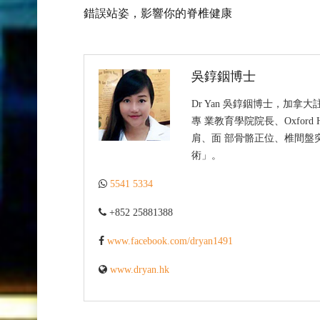
錯誤站姿，影響你的脊椎健康
吳錞銦博士
Dr Yan 吳錞銦博士，加
專 業教育學院院長、Oxford 
肩、面 部骨骼正位、椎間盤
術」。
5541 5334
+852 25881388
www.facebook.com/dryan1491
www.dryan.hk