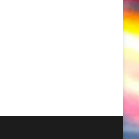
腳傷脊椎！O型腳、包包面、
錯誤站姿，影響你的脊椎健康
椎側彎都是翹腳惹的禍？！