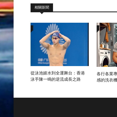
相關新聞
從泳池嬉水到全運舞台：香港
各行各業專
泳手陳一鳴的逆流成長之路
感的洗衣機