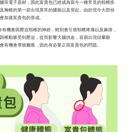
腦等電子器材，因此富貴包已經成為當今一種常見的頸椎疾
及胸椎的第一節出現異常的腫脹以及突起。由於現今大部份
會加速富貴包的形成。
，亦有機會因壓迫頸椎的神經，輕則會引致頸椎疼痛以及麻痹，
因椎動脈受到壓迫，從而影響大腦供血，容易出現頭暈眼
會有機會導致癱瘓，因此有必要正視富貴包的問題。