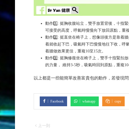
動作1️⃣: 挺胸收腹站立，雙手放置背後，十
可接受的高度，呼氣時慢慢向下放回原點，重複1
動作2️⃣: 挺直坐在椅子上，想像頭後方是靠
着就收起下巴，吸氣時下巴慢慢地往下收，呼
着牆做效果更佳，重複10至15次。
動作3️⃣: 挺胸修復坐在椅子上，雙手十指緊
的力量， 維持3-5秒，吸氣時回到原點，重複10-
以上都是一些能簡單改善富貴包的動作，若發現問題已
Facebook
whatsapp
copy
上一則