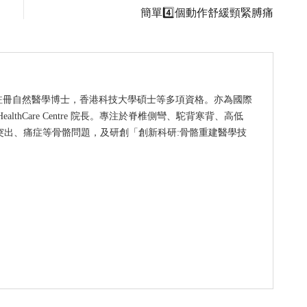
簡單4️⃣個動作舒緩頸緊膊痛
拿大註冊自然醫學博士，香港科技大學碩士等多項資格。亦為國際
HealthCare Centre 院長。專注於脊椎側彎、駝背寒背、高低
突出、痛症等骨骼問題，及研創「創新科研:骨骼重建醫學技