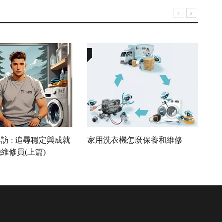
翹
訪 : 追尋穩定與成就
家用洗衣機怎麼保養和維修
脊
維修員(上篇)