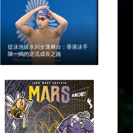
從泳池嬉水到全運舞台：香港泳手
陳一鳴的逆流成長之路