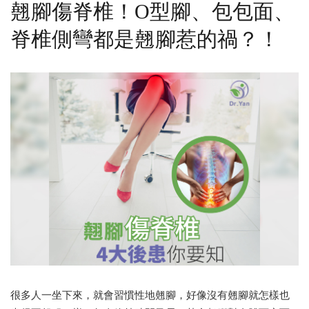
翹腳傷脊椎！O型腳、包包面、
脊椎側彎都是翹腳惹的禍？！
很多人一坐下來，就會習慣性地翹腳，好像沒有翹腳就怎樣也