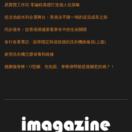
易實體工作坊 零編程基礎打造個人化策略
從泳池嬉水到全運舞台：香港泳手陳一鳴的逆流成長之路
同步過冬：從香港殯儀業看寒冬中的生命關懷
各行各業專訪 : 追尋穩定與成就感的洗衣機維修員(上篇)
家用洗衣機怎麼保養和維修
翹腳傷脊椎！O型腳、包包面、脊椎側彎都是翹腳惹的禍？！