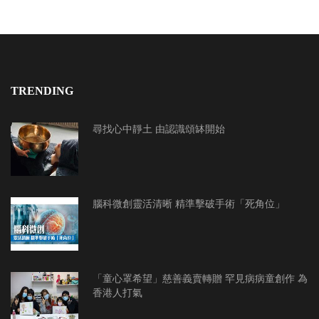
TRENDING
尋找心中靜土 由認識頌缽開始
腦科微創靈活清晰 精準擊破手術「死角位」
「童心罩希望」慈善義賣轉贈 罕見病病童創作 為
香港人打氣