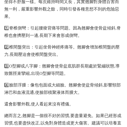
坐得不舒服一樣。每次維持時間又長，其實翹腳對身體百害而
無一利，嚴重影響外觀之餘，同時引發各種意想不到的危險惡
果。
1️⃣脊椎側彎：引起腰痠背痛等問題。因為翹腳會使骨盆傾斜,脊
椎也會擠壓到一邊,長期下來會形成側彎。
2️⃣椎間盤突出：引起坐骨神經疼痛等。翹腳會增加椎間盤的壓
力,長期壓迫會使椎間盤突出。
3️⃣O型腳或八字腳：翹腳會使骨盆底肌群長期處於緊繃狀態,導
致髂脛束攣縮,出現O型腳等問題。
4️⃣臉部浮腫：像包包面或大細臉。翹腳會使盆骨傾斜,影響頸部
淋巴和血液流通,使臉部積聚液体而腫大。
還會影響外觀,使人看起來沒有禮儀。
總而言之,翹腳是一個很不好的習慣,要盡量避免。如果已經形成
習慣,也要盡快改正,以免對身體造成更大傷害。建議可以培養直